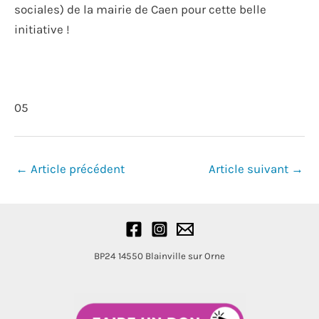
sociales) de la mairie de Caen pour cette belle
initiative !
05
Navigation
←
Article précédent
Article suivant
→
des
articles
BP24
14550 Blainville sur Orne