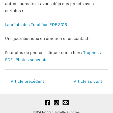
autres lauréats et avons déjà des projets avec
certains :
Lauréats des Trophées EDF 2015
Une journée riche en émotion et en contact !
Pour plus de photos : cliquer sur le lien :
Trophées
EDF : Photos souvenir
Navigation
←
Article précédent
Article suivant
→
des
articles
BP24
14550 Blainville sur Orne