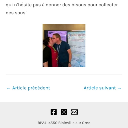
qui n’hésite pas à donner des bisous pour collecter
des sous!
Navigation
←
Article précédent
Article suivant
→
des
articles
BP24
14550 Blainville sur Orne