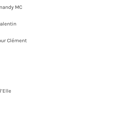
rmandy MC
Valentin
our Clément
l’Elle