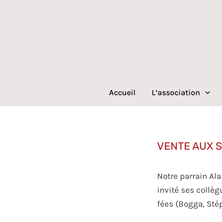
Aller
au
contenu
Accueil
L’association
VENTE AUX S
Notre parrain Ala
invité ses collèg
fées (Bogga, Stép